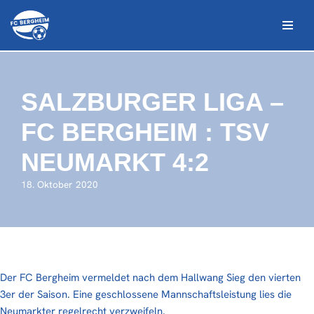
Zum
Inhalt
springen
SALZBURGER LIGA –
FC BERGHEIM : TSV
NEUMARKT 4:2
18. Oktober 2020
Der FC Bergheim vermeldet nach dem Hallwang Sieg den vierten
3er der Saison. Eine geschlossene Mannschaftsleistung lies die
Neumarkter regelrecht verzweifeln.