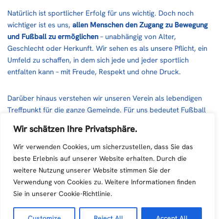
Natürlich ist sportlicher Erfolg für uns wichtig. Doch noch
wichtiger ist es uns,
allen Menschen den Zugang zu Bewegung
und Fußball zu ermöglichen
– unabhängig von Alter,
Geschlecht oder Herkunft. Wir sehen es als unsere Pflicht, ein
Umfeld zu schaffen, in dem sich jede und jeder sportlich
entfalten kann – mit Freude, Respekt und ohne Druck.
Darüber hinaus verstehen wir unseren Verein als lebendigen
Treffpunkt für die ganze Gemeinde. Für uns bedeutet Fußball
nicht nur Training und Wettkampf, sondern auch Gemeinschaft,
Wir schätzen Ihre Privatsphäre.
soziales Miteinander und lebenslange Freundschaften. Wir
fördern Teamgeist, Zusammenhalt und Werte, die weit über
Wir verwenden Cookies, um sicherzustellen, dass Sie das
den Sport hinausgehen.
beste Erlebnis auf unserer Website erhalten. Durch die
weitere Nutzung unserer Website stimmen Sie der
Verwendung von Cookies zu. Weitere Informationen finden
Mit der Unterstützung unserer Gemeinde, engagierter
Sie in unserer Cookie-Richtlinie.
Funktionär:innen, ehrenamtlicher Helfer:innen und vieler
Familien arbeiten wir täglich daran, Sport, Gemeinschaft und
Lebensfreude zu verbinden – auf und neben dem Platz.
Customize
Reject All
Accept All