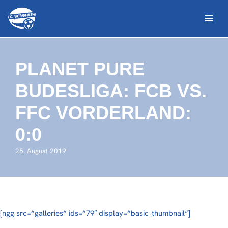
Zum
Inhalt
springen
PLANET PURE
BUDESLIGA: FCB VS.
FFC VORDERLAND:
0:0
25. August 2019
[ngg src=“galleries“ ids=“79″ display=“basic_thumbnail“]