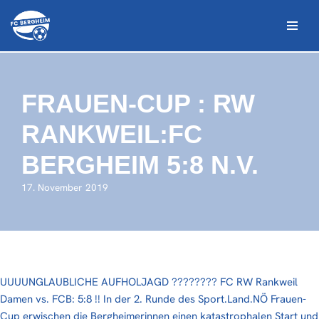
Zum
Inhalt
springen
FRAUEN-CUP : RW
RANKWEIL:FC
BERGHEIM 5:8 N.V.
17. November 2019
UUUUNGLAUBLICHE AUFHOLJAGD ???????? FC RW Rankweil
Damen vs. FCB: 5:8 !! In der 2. Runde des Sport.Land.NÖ Frauen-
Cup erwischen die Bergheimerinnen einen katastrophalen Start und