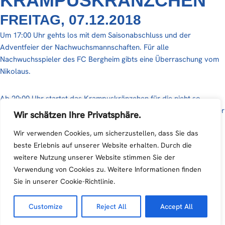
KRAMPUSKRÄNZCHEN
FREITAG, 07.12.2018
Um 17:00 Uhr gehts los mit dem Saisonabschluss und der
Adventfeier der Nachwuchsmannschaften. Für alle
Nachwuchsspieler des FC Bergheim gibts eine Überraschung vom
Nikolaus.
Ab 20:00 Uhr startet das Krampuskränzchen für die nicht so
braven Mitglieder des FCB. Auch dieses Jahr freuen wir uns wieder
Wir schätzen Ihre Privatsphäre.
auf einen „netten“ Besuch der
Alterbach Teufeln
, die mit Ihrer
Wir verwenden Cookies, um sicherzustellen, dass Sie das
Vorstellung den Abend noch einmal so richtig anheizen werden.
beste Erlebnis auf unserer Website erhalten. Durch die
weitere Nutzung unserer Website stimmen Sie der
Verwendung von Cookies zu. Weitere Informationen finden
Sie in unserer Cookie-Richtlinie.
Customize
Reject All
Accept All