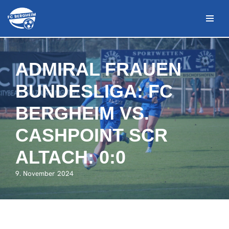
Zum
Inhalt
springen
ADMIRAL FRAUEN
BUNDESLIGA: FC
BERGHEIM VS.
CASHPOINT SCR
ALTACH: 0:0
9. November 2024