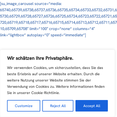
[su_image_carousel source=“media:
65740,65739,65738,65737,65736,65735,65734,65733,65732,65731,6
5730,65729,65728,65727,65726,65725,65724,65723,65722,65721,65
720,65719,65718,65717,65716,65715,65714,65713,65712,65711,657
10,65709,65708″ limit=“100″ crop=“none“ columns=“4″
link=“lightbox“ autoplay=“0″ speed=“immediate“]
Wir schätzen Ihre Privatsphäre.
Wir verwenden Cookies, um sicherzustellen, dass Sie das
beste Erlebnis auf unserer Website erhalten. Durch die
weitere Nutzung unserer Website stimmen Sie der
Verwendung von Cookies zu. Weitere Informationen finden
Sie in unserer Cookie-Richtlinie.
Customize
Reject All
Accept All