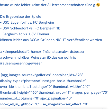
heute wurde leider keine der 3 Herrenmannschaften fündig
Die Ergebnisse der Spiele
– USC Eugenforf vs. FC Bergheim
– USV Schleedorf vs. FC Bergheim 1b
– Bergheim 1c vs. USV Ebenau
können leider aus DSGV-Gründen NICHT veröffentlicht werden.
#keinepunktedafürhumor
#nächstesmalwirdsbesser
#schwammdrüber
#einsatzmitXdaswarwohlnix
#außerspesennixgewesen
[ngg_images source=“galleries“ container_ids=“28″
display_type=“photocrati-nextgen_basic_thumbnails“
override_thumbnail_settings=“0″ thumbnail_width=“240″
thumbnail_height=“160″ thumbnail_crop=“1″ images_per_page=“70″
number_of_columns=“0″ ajax_pagination=“0″
show_all_in_lightbox=“0″ use_imagebrowser_effect=“0″