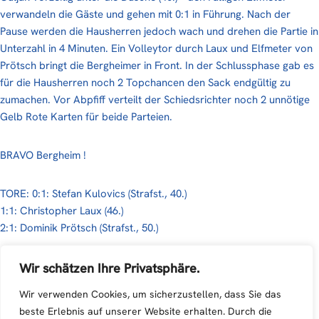
verwandeln die Gäste und gehen mit 0:1 in Führung. Nach der
Pause werden die Hausherren jedoch wach und drehen die Partie in
Unterzahl in 4 Minuten. Ein Volleytor durch Laux und Elfmeter von
Prötsch bringt die Bergheimer in Front. In der Schlussphase gab es
für die Hausherren noch 2 Topchancen den Sack endgültig zu
zumachen. Vor Abpfiff verteilt der Schiedsrichter noch 2 unnötige
Gelb Rote Karten für beide Parteien.
BRAVO Bergheim !
TORE: 0:1: Stefan Kulovics (Strafst., 40.)
1:1: Christopher Laux (46.)
2:1: Dominik Prötsch (Strafst., 50.)
AUSSCHLÜSSE: Rot : 40.: Marko Culjak (Torchancenverh.)
Wir schätzen Ihre Privatsphäre.
Gelb-Rot: 81.: Dominik Prötsch (Foul)
Wir verwenden Cookies, um sicherzustellen, dass Sie das
Gelb-Rot: 83.: Ricardo Hemetsberger (Foul)
beste Erlebnis auf unserer Website erhalten. Durch die