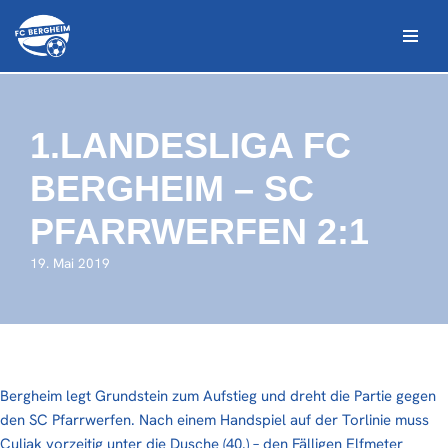
Zum
Inhalt
springen
1.LANDESLIGA FC
BERGHEIM – SC
PFARRWERFEN 2:1
19. Mai 2019
Bergheim legt Grundstein zum Aufstieg und dreht die Partie gegen
den SC Pfarrwerfen. Nach einem Handspiel auf der Torlinie muss
Culjak vorzeitig unter die Dusche (40.) – den Fälligen Elfmeter