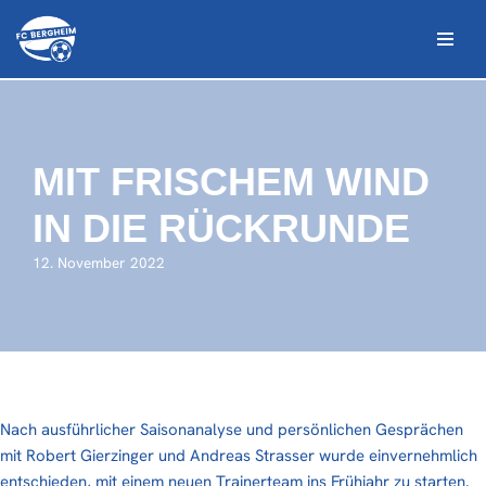
Zum
Inhalt
springen
MIT FRISCHEM WIND
IN DIE RÜCKRUNDE
12. November 2022
Nach ausführlicher Saisonanalyse und persönlichen Gesprächen
mit Robert Gierzinger und Andreas Strasser wurde einvernehmlich
entschieden, mit einem neuen Trainerteam ins Frühjahr zu starten.